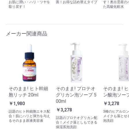
お肌に潤い・ハリ・ツヤを
善！お得な詰め替えタイプ
す！奥出雲産の
取り戻す！
た高級化粧水
メーカー関連商品
そのまま! ヒト幹細
そのまま! プロテオ
そのまま! 
胞リッチ 20ml
グリカン泡ソープ 5
ン酸泡ソープ 
00ml
￥1,980
￥3,278
￥3,278
話題のヒト幹細胞エキス配
3種のヒアルロ
合！肌にハリと弾力を与え
メイクも落とせ
話題のプロテオグリカン配
るそのまま原液美容液
泡洗顔
合！メイク落としもできる
保湿系泡洗顔